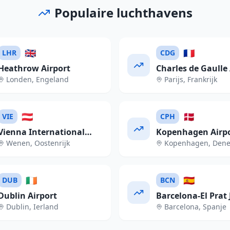
Populaire luchthavens
🇬🇧
🇫🇷
LHR
CDG
Heathrow Airport
Charles de Gaulle 
Londen
,
Engeland
Parijs
,
Frankrijk
🇦🇹
🇩🇰
VIE
CPH
Vienna International
Kopenhagen Airp
Wenen
,
Oostenrijk
Kopenhagen
,
Den
Airport
🇮🇪
🇪🇸
DUB
BCN
Dublin Airport
Barcelona-El Prat 
Dublin
,
Ierland
Barcelona
,
Spanje
Tarradellas Airpor