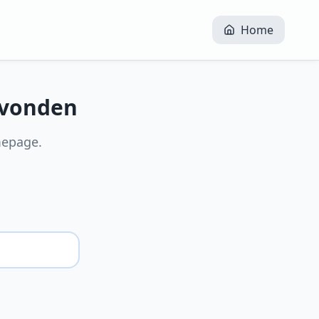
Home
evonden
mepage.