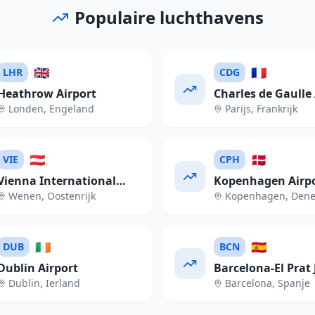
Populaire luchthavens
🇬🇧
🇫🇷
LHR
CDG
Heathrow Airport
Charles de Gaulle 
Londen
,
Engeland
Parijs
,
Frankrijk
🇦🇹
🇩🇰
VIE
CPH
Vienna International
Kopenhagen Airp
Wenen
,
Oostenrijk
Kopenhagen
,
Den
Airport
🇮🇪
🇪🇸
DUB
BCN
Dublin Airport
Barcelona-El Prat 
Dublin
,
Ierland
Barcelona
,
Spanje
Tarradellas Airpor