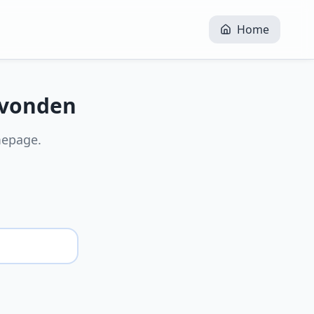
Home
evonden
mepage.