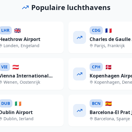
Populaire luchthavens
🇬🇧
🇫🇷
LHR
CDG
Heathrow Airport
Charles de Gaulle 
Londen
,
Engeland
Parijs
,
Frankrijk
🇦🇹
🇩🇰
VIE
CPH
Vienna International
Kopenhagen Airp
Wenen
,
Oostenrijk
Kopenhagen
,
Den
Airport
🇮🇪
🇪🇸
DUB
BCN
Dublin Airport
Barcelona-El Prat 
Dublin
,
Ierland
Barcelona
,
Spanje
Tarradellas Airpor