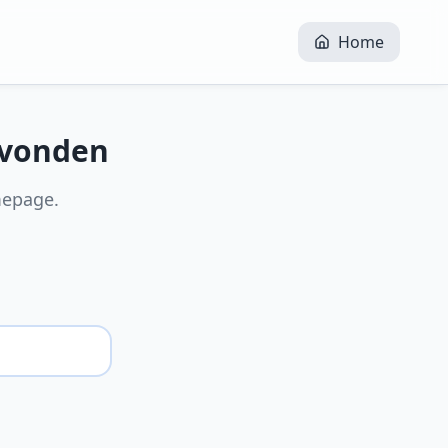
Home
evonden
mepage.