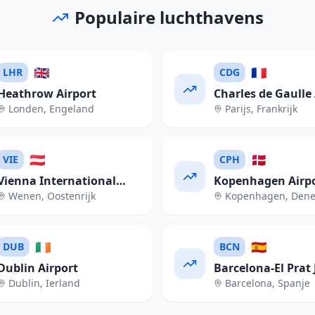
Populaire luchthavens
🇬🇧
🇫🇷
LHR
CDG
Heathrow Airport
Charles de Gaulle 
Londen
,
Engeland
Parijs
,
Frankrijk
🇦🇹
🇩🇰
VIE
CPH
Vienna International
Kopenhagen Airp
Wenen
,
Oostenrijk
Kopenhagen
,
Den
Airport
🇮🇪
🇪🇸
DUB
BCN
Dublin Airport
Barcelona-El Prat 
Dublin
,
Ierland
Barcelona
,
Spanje
Tarradellas Airpor