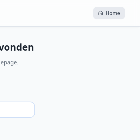
Home
evonden
mepage.