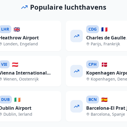
Populaire luchthavens
🇬🇧
🇫🇷
LHR
CDG
Heathrow Airport
Charles de Gaulle 
Londen
,
Engeland
Parijs
,
Frankrijk
🇦🇹
🇩🇰
VIE
CPH
Vienna International
Kopenhagen Airp
Wenen
,
Oostenrijk
Kopenhagen
,
Den
Airport
🇮🇪
🇪🇸
DUB
BCN
Dublin Airport
Barcelona-El Prat 
Dublin
,
Ierland
Barcelona
,
Spanje
Tarradellas Airpor