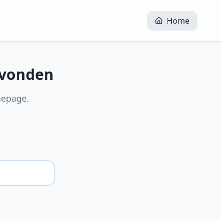
Home
evonden
mepage.