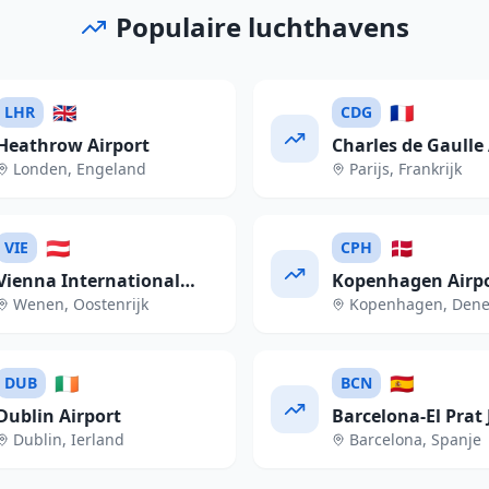
Populaire luchthavens
🇬🇧
🇫🇷
LHR
CDG
Heathrow Airport
Charles de Gaulle 
Londen
,
Engeland
Parijs
,
Frankrijk
🇦🇹
🇩🇰
VIE
CPH
Vienna International
Kopenhagen Airp
Wenen
,
Oostenrijk
Kopenhagen
,
Den
Airport
🇮🇪
🇪🇸
DUB
BCN
Dublin Airport
Barcelona-El Prat 
Dublin
,
Ierland
Barcelona
,
Spanje
Tarradellas Airpor