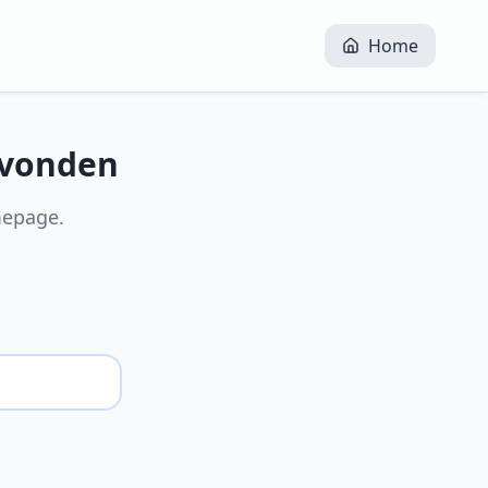
Home
evonden
mepage.