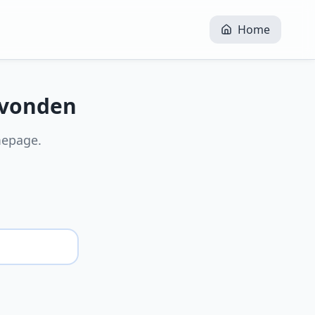
Home
evonden
mepage.