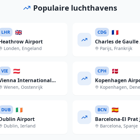
Populaire luchthavens
🇬🇧
🇫🇷
LHR
CDG
Heathrow Airport
Charles de Gaulle 
Londen
,
Engeland
Parijs
,
Frankrijk
🇦🇹
🇩🇰
VIE
CPH
Vienna International
Kopenhagen Airp
Wenen
,
Oostenrijk
Kopenhagen
,
Den
Airport
🇮🇪
🇪🇸
DUB
BCN
Dublin Airport
Barcelona-El Prat 
Dublin
,
Ierland
Barcelona
,
Spanje
Tarradellas Airpor