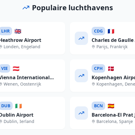
Populaire luchthavens
🇬🇧
🇫🇷
LHR
CDG
Heathrow Airport
Charles de Gaulle 
Londen
,
Engeland
Parijs
,
Frankrijk
🇦🇹
🇩🇰
VIE
CPH
Vienna International
Kopenhagen Airp
Wenen
,
Oostenrijk
Kopenhagen
,
Den
Airport
🇮🇪
🇪🇸
DUB
BCN
Dublin Airport
Barcelona-El Prat 
Dublin
,
Ierland
Barcelona
,
Spanje
Tarradellas Airpor