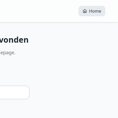
Home
evonden
mepage.