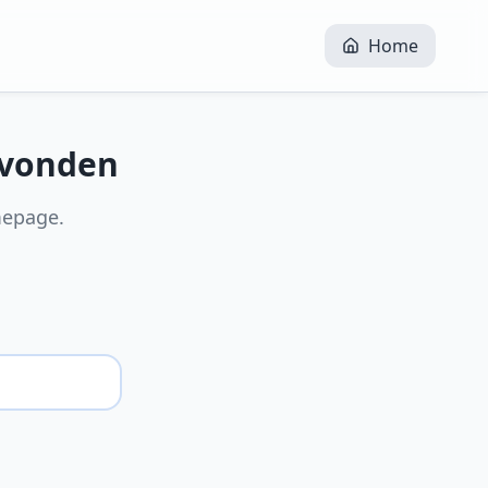
Home
evonden
mepage.