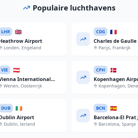
Populaire luchthavens
🇬🇧
🇫🇷
LHR
CDG
Heathrow Airport
Charles de Gaulle 
Londen
,
Engeland
Parijs
,
Frankrijk
🇦🇹
🇩🇰
VIE
CPH
Vienna International
Kopenhagen Airp
Wenen
,
Oostenrijk
Kopenhagen
,
Den
Airport
🇮🇪
🇪🇸
DUB
BCN
Dublin Airport
Barcelona-El Prat 
Dublin
,
Ierland
Barcelona
,
Spanje
Tarradellas Airpor